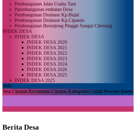
Pembangunan Jalan Usaha Tani
Ppembangunan embatan Desa
Pembangunan Drainase Kp.Bujal
Pembangunan Drainase Kp.Cipaniis
Pembangunan Beronjong Pinggir Sungai Ciberang
INDEK DESA
INDEK DESA
INDEK DESA 2020
INDEK DESA 2021
INDEK DESA 2022
INDEK DESA 2023
INDEK DESA 2024
INDEK DESA 2026
INDEK DESA 2025
INDEK DESA 2025
Info
anas Kecamatan Cipanas Kabupaten Lebak Provinsi Banten
Berita Desa