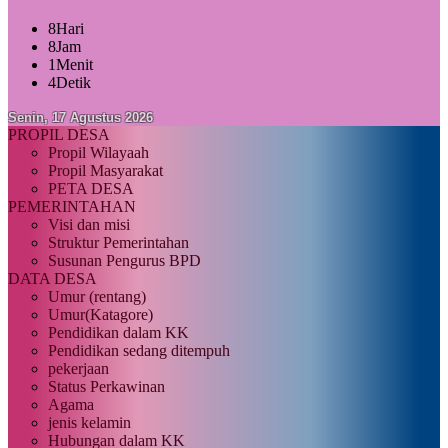
8
Hari
8
Jam
1
Menit
3
Detik
Senin, 17 Agustus 2026
PROPIL DESA
Propil Wilayaah
Propil Masyarakat
PETA DESA
PEMERINTAHAN
Visi dan misi
Struktur Pemerintahan
Susunan Pengurus BPD
DATA DESA
Umur (rentang)
Umur(Katagore)
Pendidikan dalam KK
Pendidikan sedang ditempuh
pekerjaan
Status Perkawinan
Agama
jenis kelamin
Hubungan dalam KK