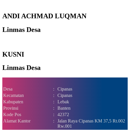
ANDI ACHMAD LUQMAN
Linmas Desa
KUSNI
Linmas Desa
Desa
:
Cipanas
Kecamatan
:
Cipanas
Kabupaten
:
Lebak
Provinsi
:
Banten
Kode Pos
:
42372
Alamat Kantor
:
Jalan Raya Cipanas KM 37,5 Rt.002
Rw.001