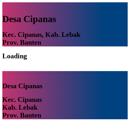
Desa Cipanas
Kec. Cipanas, Kab. Lebak
Prov. Banten
Loading
Desa Cipanas
Kec. Cipanas
Kab. Lebak
Prov. Banten