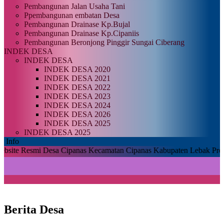
Pembangunan Jalan Usaha Tani
Ppembangunan embatan Desa
Pembangunan Drainase Kp.Bujal
Pembangunan Drainase Kp.Cipaniis
Pembangunan Beronjong Pinggir Sungai Ciberang
INDEK DESA
INDEK DESA
INDEK DESA 2020
INDEK DESA 2021
INDEK DESA 2022
INDEK DESA 2023
INDEK DESA 2024
INDEK DESA 2026
INDEK DESA 2025
INDEK DESA 2025
Info
smi Desa Cipanas Kecamatan Cipanas Kabupaten Lebak Provinsi Bante
Berita Desa