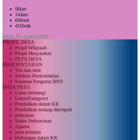
9
Hari
14
Jam
6
Menit
40
Detik
Senin, 17 Agustus 2026
PROPIL DESA
Propil Wilayaah
Propil Masyarakat
PETA DESA
PEMERINTAHAN
Visi dan misi
Struktur Pemerintahan
Susunan Pengurus BPD
DATA DESA
Umur (rentang)
Umur(Katagore)
Pendidikan dalam KK
Pendidikan sedang ditempuh
pekerjaan
Status Perkawinan
Agama
jenis kelamin
Hubungan dalam KK