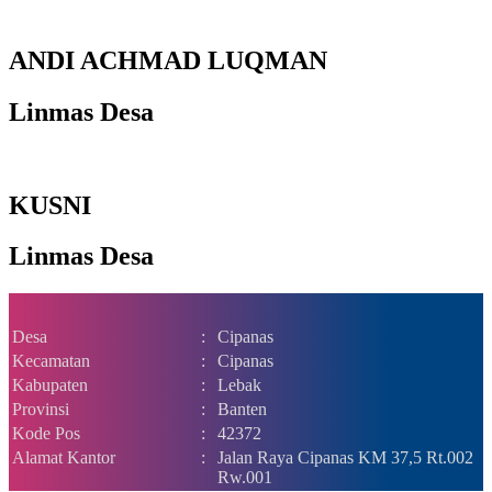
ANDI ACHMAD LUQMAN
Linmas Desa
KUSNI
Linmas Desa
Desa
:
Cipanas
Kecamatan
:
Cipanas
Kabupaten
:
Lebak
Provinsi
:
Banten
Kode Pos
:
42372
Alamat Kantor
:
Jalan Raya Cipanas KM 37,5 Rt.002
Rw.001