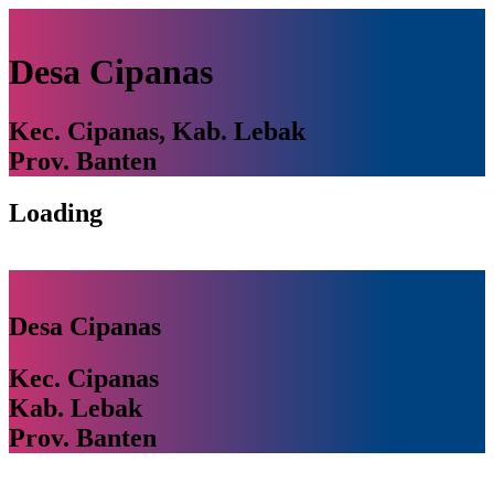
Desa Cipanas
Kec. Cipanas, Kab. Lebak
Prov. Banten
Loading
Desa Cipanas
Kec. Cipanas
Kab. Lebak
Prov. Banten